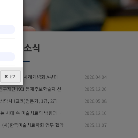
학회소식
닫기
[제26차 특별학술대회] 심리상담의 실제: 사례개념화 A부터 Z까지
2026.04.04
「미술심리치료연구」 한국연구재단 KCI 등재후보학술지 선정 안내
2025.12.20
[자격시험] 제 10차 미술심리상담사 (교육)전문가, 1급, 2급 자격심사 일정 안내
2026.05.08
[제8회 정기학술대회] 변화하는 시대 속 미술치료의 방향과 사회적 역할 종료 (+2025 정기총회, 제11회 공개사례발표)
2025.12.10
(사)한국미술치료학회 업무 협약
2025.11.07