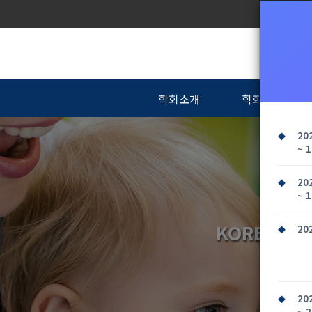
학회소개
학회소식
20
~ 1
20
~ 1
KOREAN A
20
한
20
~ 