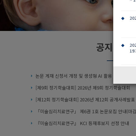
20
공지사항
20
19
20
논문 게재 신청서 개정 및 생성형 AI 활용 공개 안내
[제9회 정기학술대회] 2026년 제9회 정기학술대회
안내
[제12회 정기학술대회] 2026년 제12회 공개사례발표
자세
『미술심리치료연구』 KCI 등재후보지 선정 안내