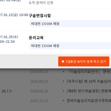
도착 분까지 인정
27.01.22(금) 10:00
구술면접시험
비대면 ZOOM 예정
27.01.25(수)
윤리교육
:30~21:30
비대면 ZOOM 예정
27.03 예정
자격증 수여식
3일동안 보이지 않게 하고 닫기
2026.07.16
2026.06.22
사항
2026.06.22
한 일정은 메일로 안내해드릴 예정입니다.
「미술심리치료연구」 제6권 1호 논문모집 안내(마감 26.7.31/ 발행 26.9.30)
2026.06.15
문의 : 자격위원회
kaaps_qm@daum.net
2025.12.22
한국미술심리치료연구학회와 